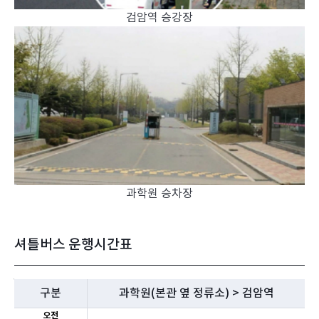
검암역 승강장
과학원 승차장
셔틀버스 운행시간표
과
학
구분
과학원(본관 옆 정류소) > 검암역
원
오전