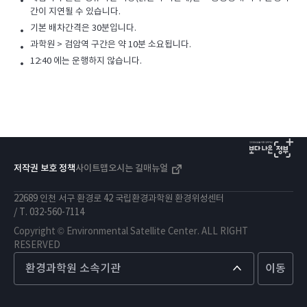
시
간이 지연될 수 있습니다.
간
표
기본 배차간격은 30분입니다.
과학원 > 검암역 구간은 약 10분 소요됩니다.
12:40 에는 운행하지 않습니다.
저작권 보호 정책
사이트맵
오시는 길
매뉴얼
22689 인천 서구 환경로 42 국립환경과학원 환경위성센터
/ T.
032-560-7114
Copyright © Environmental Satellite Center. ALL RIGHT
RESERVED
환경과학원 소속기관
이동