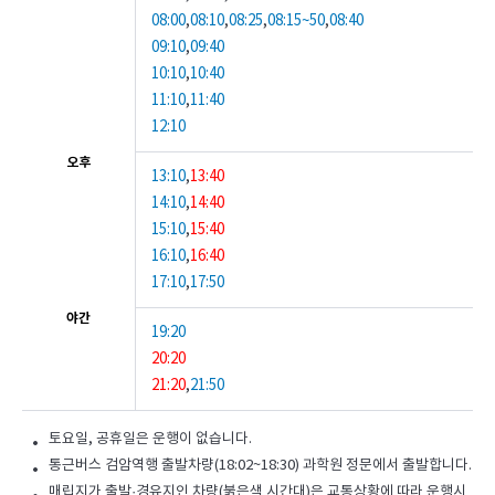
서
시
08:00
,
08:10
,
08:25
,
08:15~50
,
08:40
과
간
09:10
,
09:40
학
표
10:10
,
10:40
원
(
11:10
,
11:40
본
12:10
관
오후
옆
13:10
,
13:40
정
14:10
,
14:40
류
15:10
,
15:40
소
)
16:10
,
16:40
까
17:10
,
17:50
지
운
야간
19:20
행
20:20
하
는
21:20
,
21:50
셔
틀
토요일, 공휴일은 운행이 없습니다.
버
통근버스 검암역행 출발차량(18:02~18:30) 과학원 정문에서 출발합니다.
스
매립지가 출발·경유지인 차량(붉은색 시간대)은 교통상황에 따라 운행시