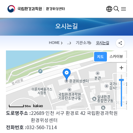
오시는길
HOME
...
기관소개
오시는길
위성영상
인사말
자료서비스
개요
환경위성 천리안2B
주요업무
센터소식
오시는길
기관소개
50m
도로명주소 :
22689 인천 서구 환경로 42 국립환경과학원
환경위성센터
전화번호 :
032-560-7114