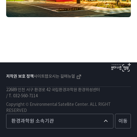
저작권 보호 정책
사이트맵
오시는 길
매뉴얼
22689 인천 서구 환경로 42 국립환경과학원 환경위성센터
/ T.
032-560-7114
Copyright © Environmental Satellite Center. ALL RIGHT
RESERVED
환경과학원 소속기관
이동