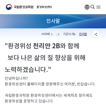
인사말
HOME
...
기관소개
인사말
천리안 2B
"환경위성
와 함께
위성영상
인사말
자료서비스
개요
보다 나은 삶의 질 향상을 위해
환경위성 천리안2B
주요업무
센터소식
오시는길
노력하겠습니다."
기관소개
안녕하십니까?
환경위성센터 홈페이지를 방문해주신 여러분, 반갑습니다.
국립환경과학원 환경위성센터에서는 세계최초 정지궤도
환경위성을 운영하고 있습니다.